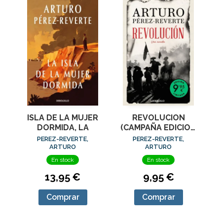
ISLA DE LA MUJER
REVOLUCION
DORMIDA, LA
(CAMPAÑA EDICION
LIMITADA)
PEREZ-REVERTE,
PEREZ-REVERTE,
ARTURO
ARTURO
En stock
En stock
13,95 €
9,95 €
Comprar
Comprar