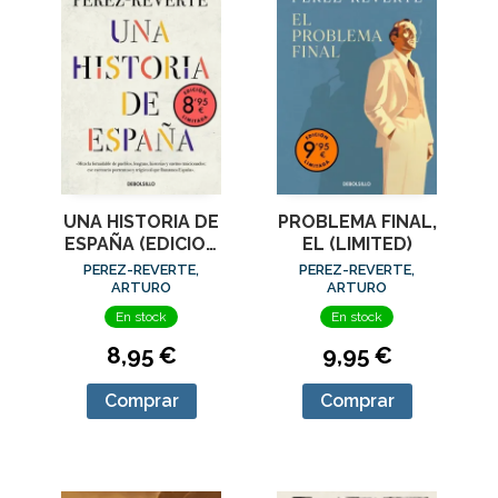
UNA HISTORIA DE
PROBLEMA FINAL,
ESPAÑA (EDICION
EL (LIMITED)
LIMITADA ·
PEREZ-REVERTE,
PEREZ-REVERTE,
VERANO)
ARTURO
ARTURO
En stock
En stock
8,95 €
9,95 €
Comprar
Comprar