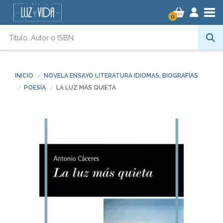
Tog
0
INICIO
NOVELA ENSAYO LITERATURA IDIOMAS. BIOGRAFÍAS
POESÍA
LA LUZ MÁS QUIETA