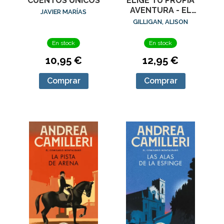
CUENTOS ÚNICOS
ELIGE TU PROPIA
AVENTURA - EL
JAVIER MARÍAS
TESORO DEL
GILLIGAN, ALISON
DRAGÓN DE ÓNIX
En stock
En stock
10,95 €
12,95 €
Comprar
Comprar