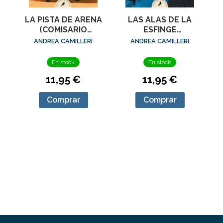
LA PISTA DE ARENA
LAS ALAS DE LA
(COMISARIO
ESFINGE
MONTALBANO 16)
(COMISARIO
ANDREA CAMILLERI
ANDREA CAMILLERI
MONTALBANO 15)
En stock
En stock
11,95 €
11,95 €
Comprar
Comprar