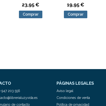
23,95 €
19,95 €
Comprar
Comprar
ACTO
PÁGINAS LEGALES
) 947 203 556
Aviso legal
acto@librerialuzyvida.es
Condiciones de venta
mulario de contacto
Política de privacidad