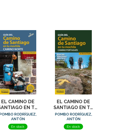
EL CAMINO DE
EL CAMINO DE
SANTIAGO EN TU
SANTIAGO EN TU
OCHILA. CAMINO
MOCHILA. CAMINO
POMBO RODRÍGUEZ,
POMBO RODRÍGUEZ,
NORTE
PORTUGUÉS
ANTÓN
ANTÓN
En stock
En stock