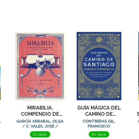
MIRABILIA.
GUÍA MÁGICA DEL
COMPENDIO DE
CAMINO DE
S
MARAVILLAS Y
SANTIAGO
M
,
GARCÍA ARRABAL, OLGA
CONTRERAS GIL,
)
ASOMBROS DEL
/ C. VALES, JOSÉ /
FRANCISCO
PICTOR, CELSIUS
CAMINO DE
En stock
En stock
SANTIAGO