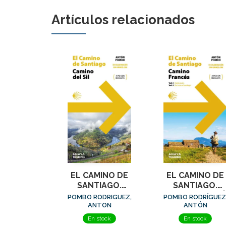
Artículos relacionados
EL CAMINO DE
EL CAMINO DE
SANTIAGO.
SANTIAGO.
CAMINO DEL SIL
CAMINO FRANCÉ
POMBO RODRIGUEZ,
POMBO RODRÍGUEZ
(2 VOLÚMENES
ANTON
ANTÓN
En stock
En stock