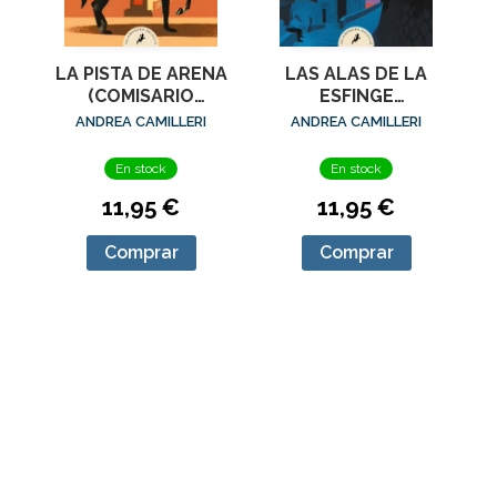
LA PISTA DE ARENA
LAS ALAS DE LA
(COMISARIO
ESFINGE
MONTALBANO 16)
(COMISARIO
ANDREA CAMILLERI
ANDREA CAMILLERI
MONTALBANO 15)
En stock
En stock
11,95 €
11,95 €
Comprar
Comprar