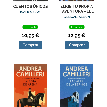
CUENTOS ÚNICOS
ELIGE TU PROPIA
AVENTURA - EL
JAVIER MARÍAS
TESORO DEL
GILLIGAN, ALISON
DRAGÓN DE ÓNIX
En stock
En stock
10,95 €
12,95 €
Comprar
Comprar