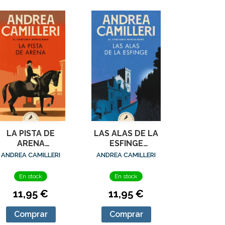
LA PISTA DE
LAS ALAS DE LA
ARENA
ESFINGE
(COMISARIO
(COMISARIO
ANDREA CAMILLERI
ANDREA CAMILLERI
ONTALBANO 16)
MONTALBANO 15)
En stock
En stock
11,95 €
11,95 €
Comprar
Comprar