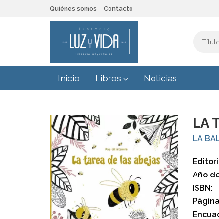
Quiénes somos
Contacto
Inicio
Libros
Noticias
LA 
LA BAL
Editori
Año de
ISBN:
Página
Encuad