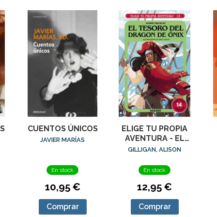
S
CUENTOS ÚNICOS
ELIGE TU PROPIA
AVENTURA - EL
JAVIER MARÍAS
TESORO DEL
GILLIGAN, ALISON
DRAGÓN DE ÓNIX
M
En stock
En stock
10,95 €
12,95 €
Comprar
Comprar