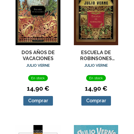
DOS AÑOS DE
ESCUELA DE
VACACIONES
ROBINSONES
(HETZEL)
JULIO VERNE
JULIO VERNE
En stock
En stock
14,90 €
14,90 €
Comprar
Comprar