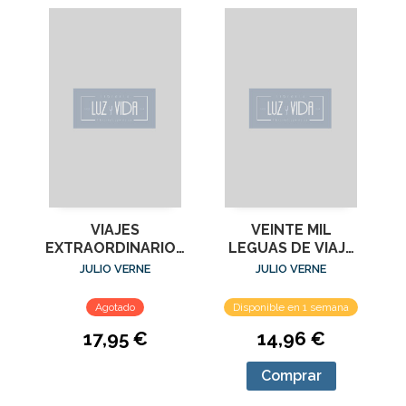
VIAJES
VEINTE MIL
EXTRAORDINARIOS
LEGUAS DE VIAJE
DE JULIO VERNE,
SUBMARINO
JULIO VERNE
JULIO VERNE
LOS
Agotado
Disponible en 1 semana
17,95 €
14,96 €
Comprar