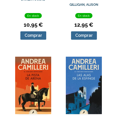
TESORO DEL
GILLIGAN, ALISON
DRAGÓN DE ÓNIX
En stock
En stock
10,95 €
12,95 €
Comprar
Comprar