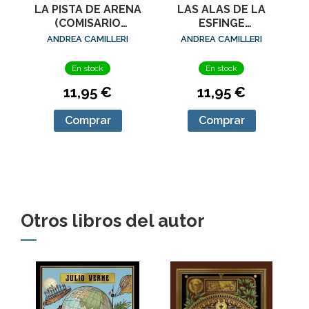
LA PISTA DE ARENA
LAS ALAS DE LA
(COMISARIO
ESFINGE
MONTALBANO 16)
(COMISARIO
ANDREA CAMILLERI
ANDREA CAMILLERI
MONTALBANO 15)
En stock
En stock
11,95 €
11,95 €
Comprar
Comprar
Otros libros del autor