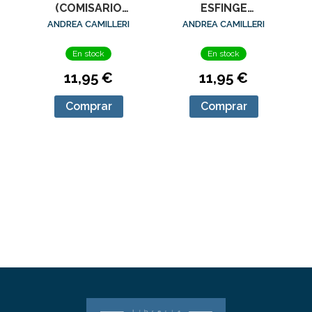
(COMISARIO
ESFINGE
MONTALBANO 16)
(COMISARIO
ANDREA CAMILLERI
ANDREA CAMILLERI
MONTALBANO 15)
En stock
En stock
11,95 €
11,95 €
Comprar
Comprar