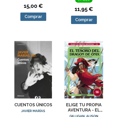
15,00 €
11,95 €
Comprar
Comprar
CUENTOS ÚNICOS
ELIGE TU PROPIA
AVENTURA - EL
JAVIER MARÍAS
TESORO DEL
GILLIGAN, ALISON