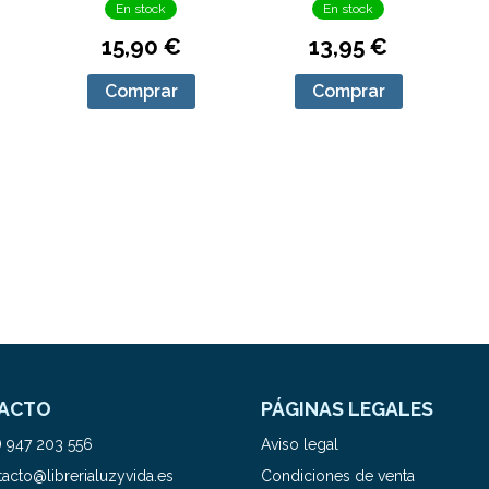
En stock
En stock
15,90 €
13,95 €
Comprar
Comprar
ACTO
PÁGINAS LEGALES
) 947 203 556
Aviso legal
acto@librerialuzyvida.es
Condiciones de venta