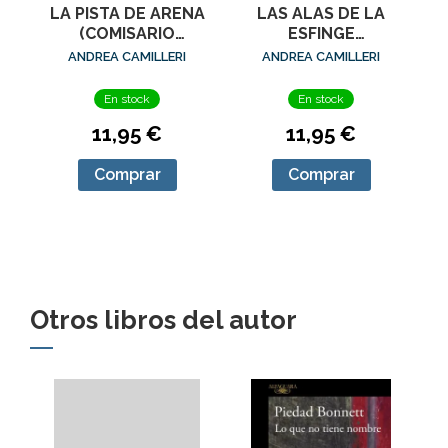
LA PISTA DE ARENA
LAS ALAS DE LA
(COMISARIO
ESFINGE
MONTALBANO 16)
(COMISARIO
ANDREA CAMILLERI
ANDREA CAMILLERI
MONTALBANO 15)
En stock
En stock
11,95 €
11,95 €
Comprar
Comprar
Otros libros del autor