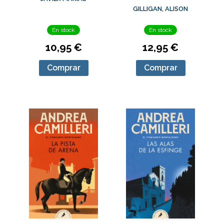
TESORO DEL
GILLIGAN, ALISON
DRAGÓN DE ÓNIX
En stock
En stock
10,95 €
12,95 €
Comprar
Comprar