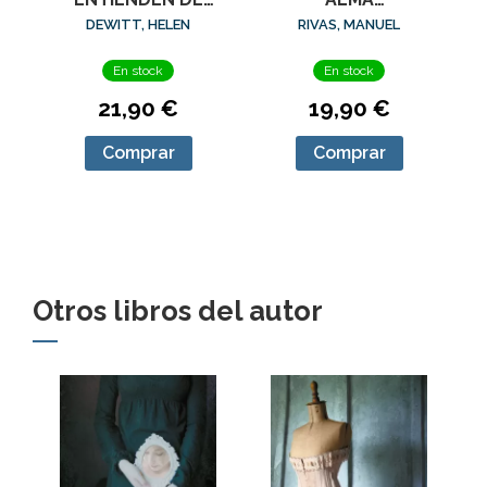
(ED.AMPLIADA)
LANA (Y OTROS
RIVAS, MANUEL
DEWITT, HELEN
TRUCOS), LOS
En stock
En stock
19,90 €
21,90 €
Comprar
Comprar
Otros libros del autor