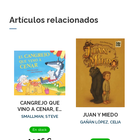
Artículos relacionados
CANGREJO QUE
VINO A CENAR, EL
JUAN Y MIEDO
(LA OVEJITA QUE
SMALLMAN, STEVE
VINO A CENAR)
GAÑÁN LÓPEZ, CELIA
En stock