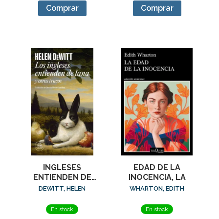
Comprar
Comprar
EDAD DE LA
INGLESES
INOCENCIA, LA
ENTIENDEN DE
LANA (Y OTROS
WHARTON, EDITH
DEWITT, HELEN
TRUCOS), LOS
En stock
En stock