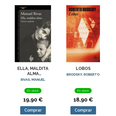
ELLA, MALDITA
LOBOS
ALMA
BRODSKY, ROBERTO
(ED.AMPLIADA)
RIVAS, MANUEL
En stock
En stock
19,90 €
18,90 €
Comprar
Comprar