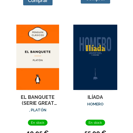
Comprar
EL BANQUETE
ILÍADA
(SERIE GREAT
HOMERO
IDEAS)
, PLATÓN
En stock
En stock
10,95 €
55,00 €