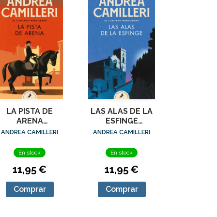
LA PISTA DE
LAS ALAS DE LA
ARENA
ESFINGE
(COMISARIO
(COMISARIO
ANDREA CAMILLERI
ANDREA CAMILLERI
ONTALBANO 16)
MONTALBANO 15)
En stock
En stock
11,95 €
11,95 €
Comprar
Comprar