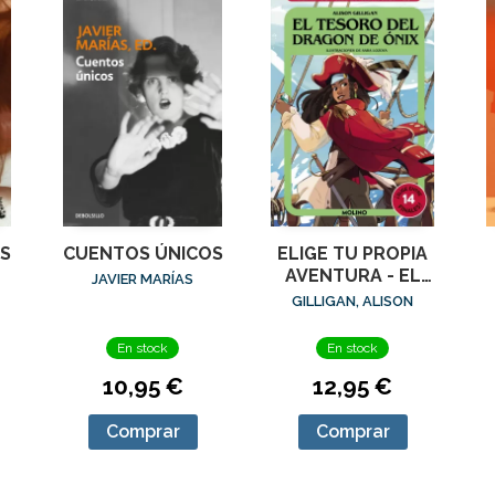
S
CUENTOS ÚNICOS
ELIGE TU PROPIA
AVENTURA - EL
JAVIER MARÍAS
TESORO DEL
GILLIGAN, ALISON
DRAGÓN DE ÓNIX
M
En stock
En stock
10,95 €
12,95 €
Comprar
Comprar