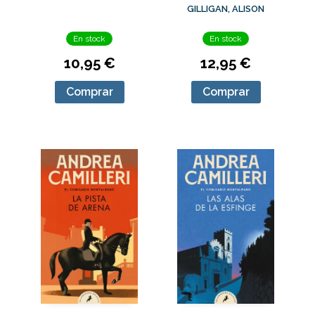
TESORO DEL
GILLIGAN, ALISON
DRAGÓN DE ÓNIX
En stock
En stock
10,95 €
12,95 €
Comprar
Comprar