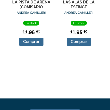
LA PISTA DE ARENA
LAS ALAS DE LA
(COMISARIO
ESFINGE
MONTALBANO 16)
(COMISARIO
ANDREA CAMILLERI
ANDREA CAMILLERI
MONTALBANO 15)
En stock
En stock
11,95 €
11,95 €
Comprar
Comprar