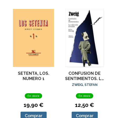
SETENTA, LOS.
CONFUSION DE
NUMERO 1
SENTIMIENTOS. LA
COLECCION
ZWEIG, STEFAN
INVISIBLE
En stock
En stock
19,90 €
12,50 €
Comprar
Comprar