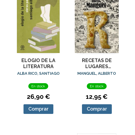
ELOGIO DE LA
RECETAS DE
LITERATURA
LUGARES
IMAGINARIOS
ALBA RICO, SANTIAGO
MANGUEL, ALBERTO
En stock
En stock
26,90 €
12,95 €
Comprar
Comprar