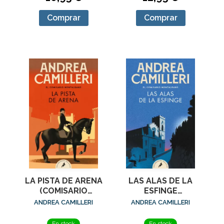
Comprar
Comprar
LA PISTA DE ARENA
LAS ALAS DE LA
(COMISARIO
ESFINGE
MONTALBANO 16)
(COMISARIO
ANDREA CAMILLERI
ANDREA CAMILLERI
MONTALBANO 15)
En stock
En stock