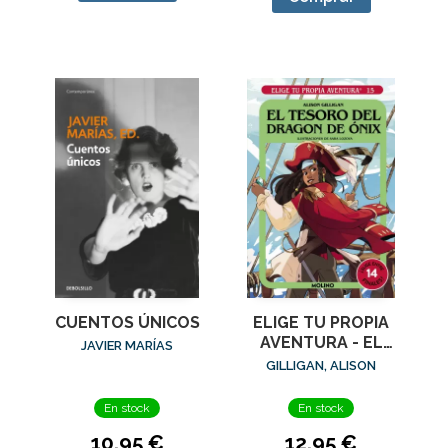
CUENTOS ÚNICOS
ELIGE TU PROPIA
AVENTURA - EL
JAVIER MARÍAS
TESORO DEL
GILLIGAN, ALISON
DRAGÓN DE ÓNIX
En stock
En stock
10,95 €
12,95 €