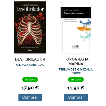
DESFIBRILADOR
TOPOGRAFIA
MARINA
GILRAEN EÄRFALAS
FERNANDEZ GONZALO,
JORGE
En stock
En stock
17,90 €
11,90 €
Comprar
Comprar