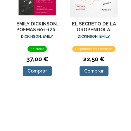
EMILY DICKINSON.
EL SECRETO DE LA
POEMAS 601-1200
OROPENDOLA.
SOLDAR UN
POEMAS DE AVES
DICKINSON, EMILY
DICKINSON, EMILY
ABÍSMO CON AIRE
En stock
Disponible en 1 semana
37,00 €
22,50 €
Comprar
Comprar