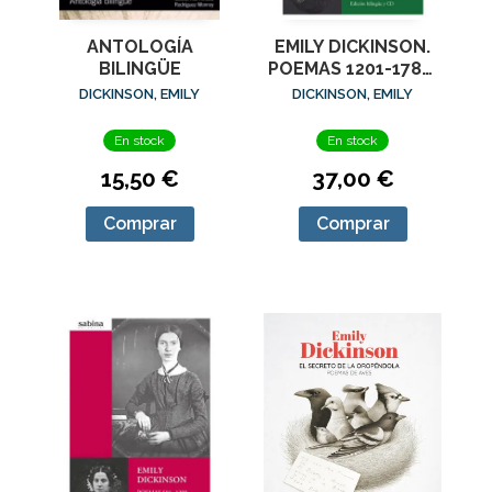
ANTOLOGÍA
EMILY DICKINSON.
BILINGÜE
POEMAS 1201-1786.
NUESTRO PUERTO
DICKINSON, EMILY
DICKINSON, EMILY
UN SECRETO
En stock
En stock
15,50 €
37,00 €
Comprar
Comprar