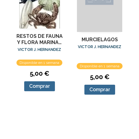
RESTOS DE FAUNA
MURCIELAGOS
Y FLORA MARINAS
VICTOR J. HERNANDEZ
EN LAS PLAYAS
VICTOR J. HERNANDEZ
Disponible en 1 semana
Disponible en 1 semana
5,00 €
5,00 €
Comprar
Comprar