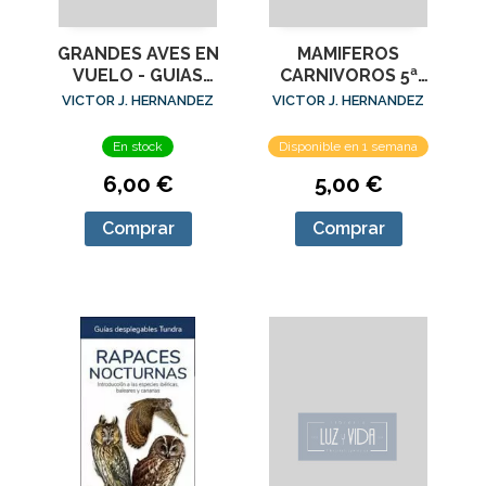
GRANDES AVES EN
MAMIFEROS
VUELO - GUIAS
CARNIVOROS 5ª
DESPLEGABLES
EDICION - GUIAS
VICTOR J. HERNANDEZ
VICTOR J. HERNANDEZ
TUNDRA
DESPLEGABLES
TUNDRA
En stock
Disponible en 1 semana
6,00 €
5,00 €
Comprar
Comprar