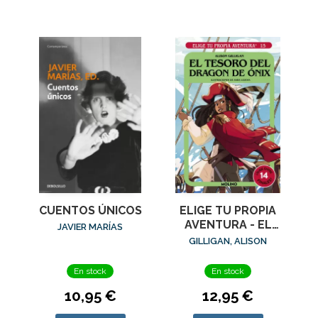
CUENTOS ÚNICOS
ELIGE TU PROPIA
AVENTURA - EL
JAVIER MARÍAS
TESORO DEL
GILLIGAN, ALISON
DRAGÓN DE ÓNIX
En stock
En stock
10,95 €
12,95 €