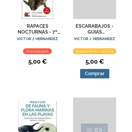
RAPACES
ESCARABAJOS -
NOCTURNAS - 7º
GUIAS
ED.
DESPLEGABLES
VICTOR J. HERNANDEZ
VICTOR J. HERNANDEZ
TUNDRA
Descatalogado
Disponible en 1 semana
5,00 €
5,00 €
Comprar