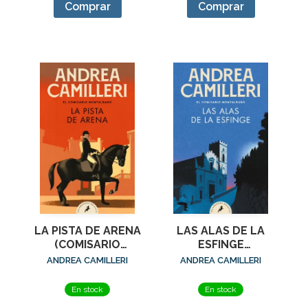
Comprar
Comprar
LA PISTA DE ARENA
LAS ALAS DE LA
(COMISARIO
ESFINGE
MONTALBANO 16)
(COMISARIO
ANDREA CAMILLERI
ANDREA CAMILLERI
MONTALBANO 15)
En stock
En stock