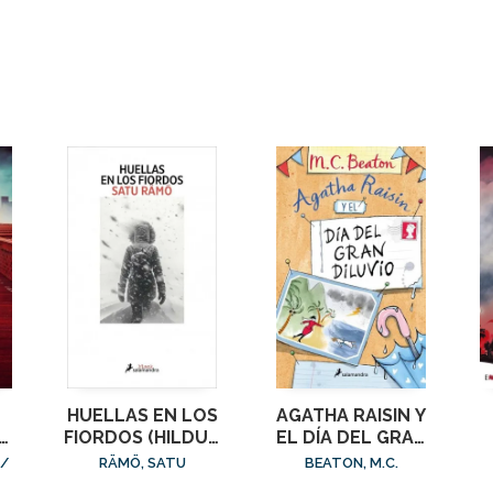
HUELLAS EN LOS
AGATHA RAISIN Y
FIORDOS (HILDUR
EL DÍA DEL GRAN
1)
DILUVIO (AGATHA
 /
RÄMÖ, SATU
BEATON, M.C.
)
RAISIN 12)