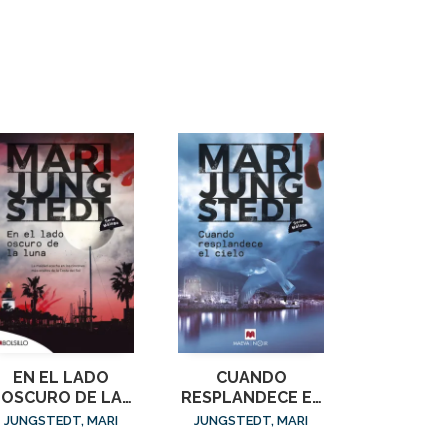
EN EL LADO
CUANDO
OSCURO DE LA
RESPLANDECE EL
LUNA SERIE
CIELO (SERIE
JUNGSTEDT, MARI
JUNGSTEDT, MARI
MALAGA II
MÁLAGA 3)