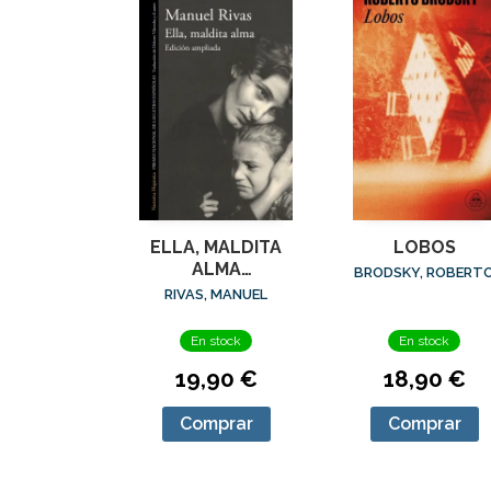
ELLA, MALDITA
LOBOS
ALMA
BRODSKY, ROBERT
(ED.AMPLIADA)
RIVAS, MANUEL
En stock
En stock
19,90 €
18,90 €
Comprar
Comprar