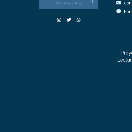
cont
For
Proy
Lectur