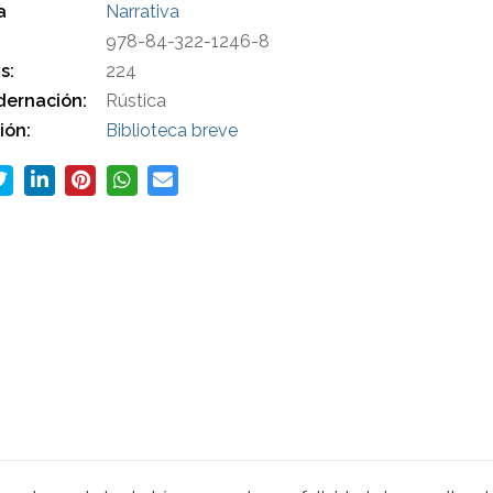
a
Narrativa
978-84-322-1246-8
s:
224
ernación:
Rústica
ión:
Biblioteca breve