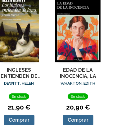
INGLESES
EDAD DE LA
ENTIENDEN DE
INOCENCIA, LA
LANA (Y OTROS
DEWITT, HELEN
WHARTON, EDITH
TRUCOS), LOS
En stock
En stock
21,90 €
20,90 €
Comprar
Comprar