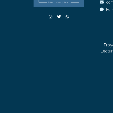
cont
For
Proy
Lectur