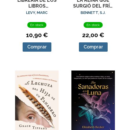
LIBRERIA DE LOS
LA REINA QUE
LIBROS
SURGIÓ DEL FRÍO
PROHIBIDOS, LA
(SU MAJESTAD, LA
LEVY, MARC
BENNETT, S.J.
REINA
INVESTIGADORA 5)
En stock
En stock
10,90 €
22,00 €
Comprar
Comprar