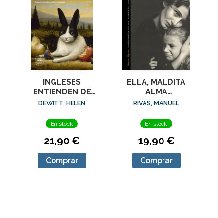
ELLA, MALDITA
INGLESES
ALMA
ENTIENDEN DE
(ED.AMPLIADA)
LANA (Y OTROS
RIVAS, MANUEL
DEWITT, HELEN
TRUCOS), LOS
En stock
En stock
19,90 €
21,90 €
Comprar
Comprar