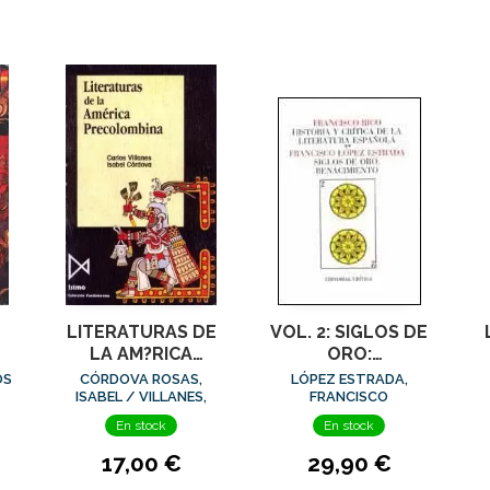
LITERATURAS DE
VOL. 2: SIGLOS DE
LA AM?RICA
ORO:
PRECOLOMBINA
RENACIMIENTO
OS
CÓRDOVA ROSAS,
LÓPEZ ESTRADA,
ISABEL / VILLANES,
FRANCISCO
CARLOS
En stock
En stock
17,00 €
29,90 €