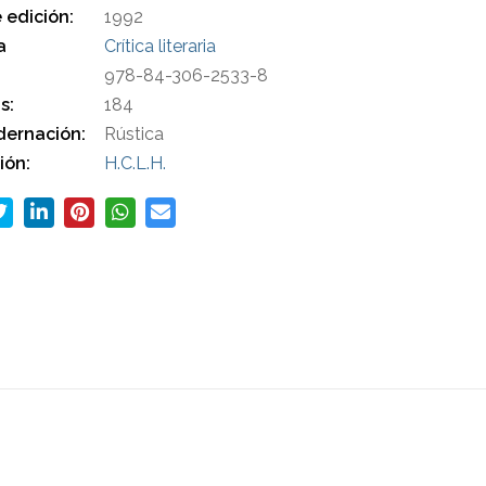
 edición:
1992
a
Crítica literaria
978-84-306-2533-8
s:
184
ernación:
Rústica
ión:
H.C.L.H.