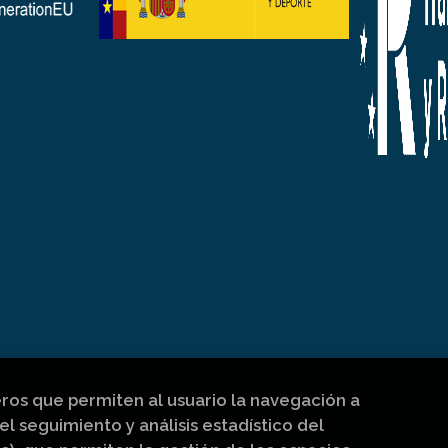
eros que permiten al usuario la navegación a
el seguimiento y análisis estadístico del