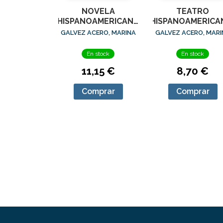
NOVELA
TEATRO
HISPANOAMERICANA
HISPANOAMERICA
(HASTA 1940), LA. 32
EL. 34
GALVEZ ACERO, MARINA
GALVEZ ACERO, MARI
En stock
En stock
11,15 €
8,70 €
Comprar
Comprar