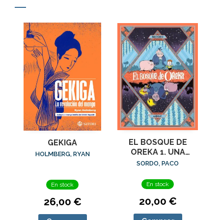
EL BOSQUE DE
GEKIGA
OREKA 1. UNA
HOLMBERG, RYAN
LARGA NOCHE
SORDO, PACO
En stock
En stock
20,00 €
26,00 €