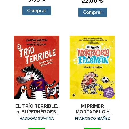
22,00 €
Comprar
Comprar
EL TRÍO TERRIBLE,
MI PRIMER
1. SUPERHÉROES
MORTADELO Y
DE PACOTILLA
FILEMON CRACKS
HADDOW, SWAPNA
FRANCISCO IBAÑEZ
DEL BALON