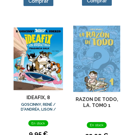
Comprar
Comprar
IDEAFIX, 8
RAZON DE TODO,
GOSCINNY, RENÉ /
LA. TOMO 1
D'ANDRÉA, LISON /
CLERC, PHILIPPE / Y
OTROS
En stock
En stock
9,95 €