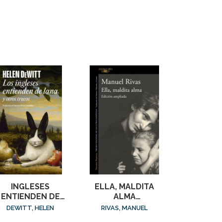
INGLESES
ELLA, MALDITA
ENTIENDEN DE
ALMA
LANA (Y OTROS
(ED.AMPLIADA)
DEWITT, HELEN
RIVAS, MANUEL
TRUCOS), LOS