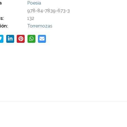
a
Poesía
978-84-7839-673-3
s:
132
ión:
Torremozas