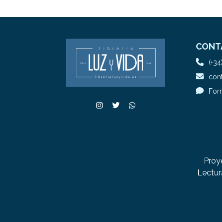
CONT
(+34
cont
For
Proy
Lectur