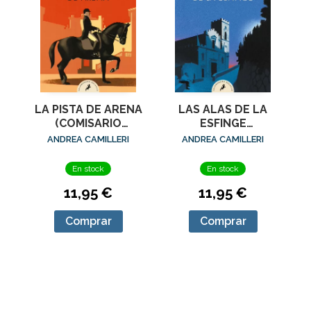
LA PISTA DE ARENA
LAS ALAS DE LA
(COMISARIO
ESFINGE
MONTALBANO 16)
(COMISARIO
ANDREA CAMILLERI
ANDREA CAMILLERI
MONTALBANO 15)
En stock
En stock
11,95 €
11,95 €
Comprar
Comprar