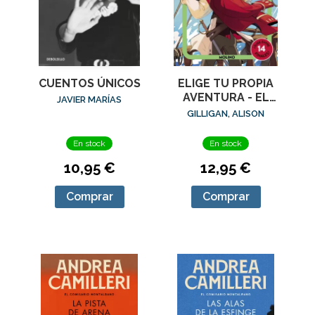
CUENTOS ÚNICOS
ELIGE TU PROPIA
AVENTURA - EL
JAVIER MARÍAS
TESORO DEL
GILLIGAN, ALISON
DRAGÓN DE ÓNIX
En stock
En stock
10,95 €
12,95 €
Comprar
Comprar