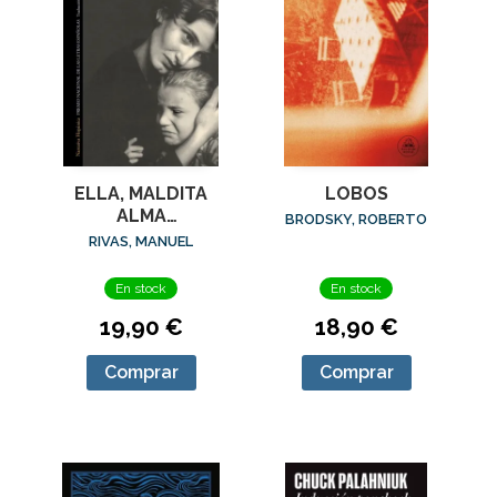
ELLA, MALDITA
LOBOS
ALMA
BRODSKY, ROBERTO
(ED.AMPLIADA)
RIVAS, MANUEL
En stock
En stock
19,90 €
18,90 €
Comprar
Comprar