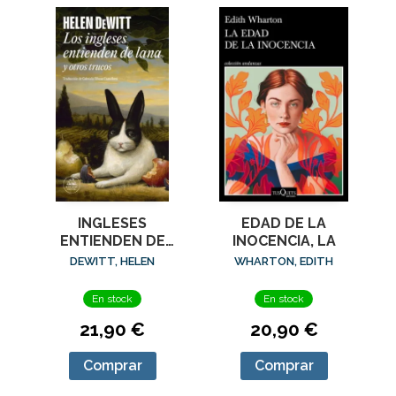
EDAD DE LA
INGLESES
INOCENCIA, LA
ENTIENDEN DE
LANA (Y OTROS
WHARTON, EDITH
DEWITT, HELEN
TRUCOS), LOS
En stock
En stock
20,90 €
21,90 €
Comprar
Comprar