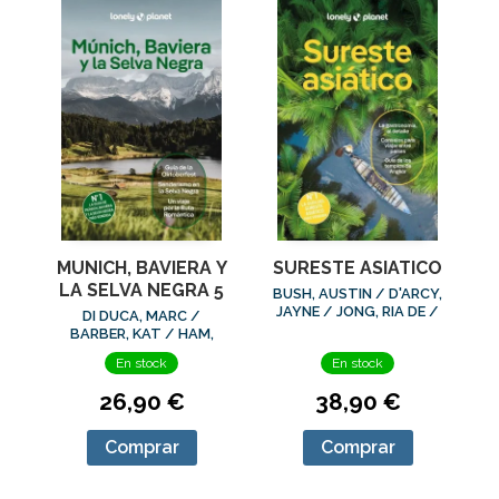
MUNICH, BAVIERA Y
SURESTE ASIATICO
LA SELVA NEGRA 5
BUSH, AUSTIN / D'ARCY,
JAYNE / JONG, RIA DE /
DI DUCA, MARC /
EIMER, DAVID /
BARBER, KAT / HAM,
EVELEIGH, MARK /
ANTHONY / WALKER,
En stock
En stock
FERRARESE, MARCO /
KERRY
GRO
26,90 €
38,90 €
Comprar
Comprar