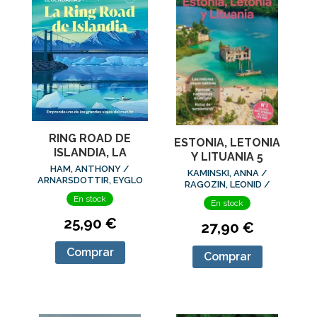
RING ROAD DE
ESTONIA, LETONIA
ISLANDIA, LA
Y LITUANIA 5
HAM, ANTHONY /
KAMINSKI, ANNA /
ARNARSDOTTIR, EYGLO
RAGOZIN, LEONID /
SVALA / AVERBUCK,
ZINNA, ANGELO
En stock
ALEXIS / BREMNER, JADE
En stock
25,90 €
27,90 €
Comprar
Comprar