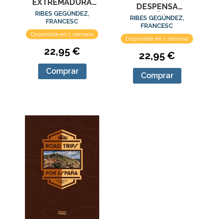
EXTREMADURA
DESPENSA
SORPRENDENTES
RIBES GEGÚNDEZ,
ESPAÑOLA
RIBES GEGÚNDEZ,
FRANCESC
FRANCESC
Disponible en 1 semana
Disponible en 1 semana
22,95 €
22,95 €
Comprar
Comprar