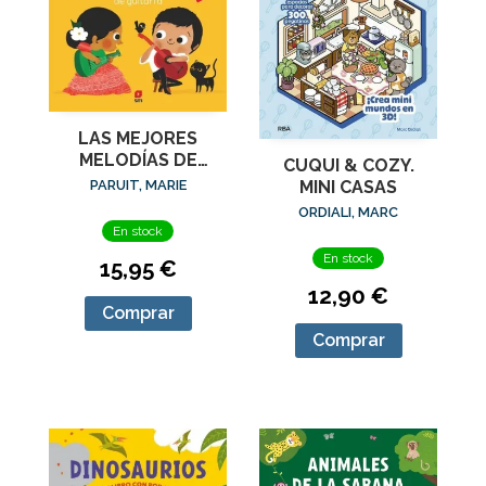
LAS MEJORES
MELODÍAS DE
CUQUI & COZY.
GUITARRA
MINI CASAS
PARUIT, MARIE
ORDIALI, MARC
En stock
En stock
15,95 €
12,90 €
Comprar
Comprar