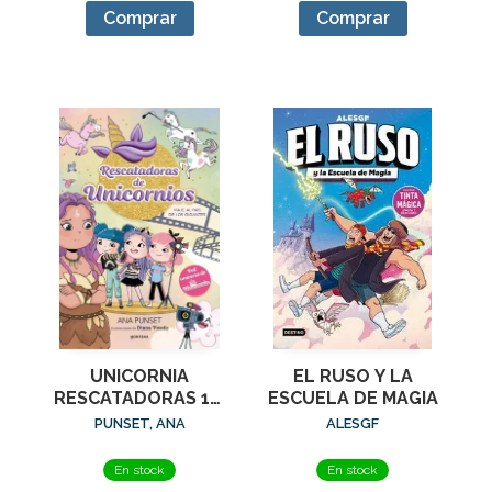
Comprar
Comprar
UNICORNIA
EL RUSO Y LA
RESCATADORAS 10.
ESCUELA DE MAGIA
GIGANTES
PUNSET, ANA
ALESGF
En stock
En stock