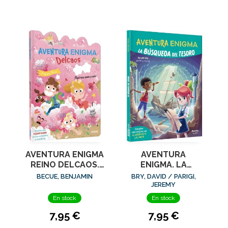
AVENTURA ENIGMA
AVENTURA
REINO DELCAOS.
ENIGMA. LA
ESPUMESE QUIEN
BUSQUEDA DEL
BECUE, BENJAMIN
BRY, DAVID / PARIGI,
PUEDA!
TESORO
JEREMY
En stock
En stock
7,95 €
7,95 €