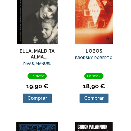
ELLA, MALDITA
LOBOS
ALMA
BRODSKY, ROBERTO
(ED.AMPLIADA)
RIVAS, MANUEL
En stock
En stock
19,90 €
18,90 €
Comprar
Comprar