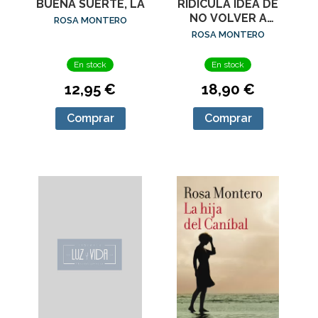
BUENA SUERTE, LA
RIDÍCULA IDEA DE
NO VOLVER A
ROSA MONTERO
VERTE, LA
ROSA MONTERO
En stock
En stock
12,95 €
18,90 €
Comprar
Comprar