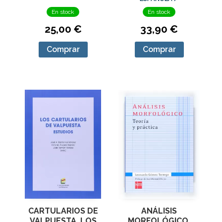
ASOCIACIÓN DE
En stock
En stock
ACADEMIAS DE LA
LENGUA ESPAÑOLA
25,00 €
33,90 €
Comprar
Comprar
ANÁLISIS
CARTULARIOS DE
MORFOLÓGICO.
VALPUESTA, LOS