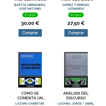
TEORÍA Y
GÓMEZ TORREGO,
BARTOL HERNANDEZ,
PRÁCTICA
LEONARDO
JOSE ANTONIO
En stock
En stock
27,50 €
30,00 €
Comprar
Comprar
CÓMO SE
ANÁLISIS DEL
COMENTA UN
DISCURSO
TEXTO LITERARIO
LÁZARO CARRETER,
LOZANO, JORGE / ABRIL,