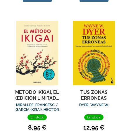
METODO IKIGAI, EL
TUS ZONAS
(EDICION LIMITADA
ERRONEAS
· VERANO)
MIRALLES, FRANCESC /
DYER, WAYNE W.
GARCIA (KIRAI), HECTOR
En stock
En stock
8,95 €
12,95 €