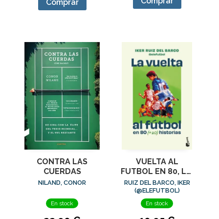
Comprar
Comprar
CONTRA LAS
VUELTA AL
CUERDAS
FUTBOL EN 80, LA.
(+20) HISTORIAS
NILAND, CONOR
RUIZ DEL BARCO, IKER
(@ELEFUTBOL)
En stock
En stock