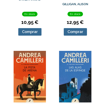
TESORO DEL
GILLIGAN, ALISON
DRAGÓN DE ÓNIX
En stock
En stock
10,95 €
12,95 €
Comprar
Comprar