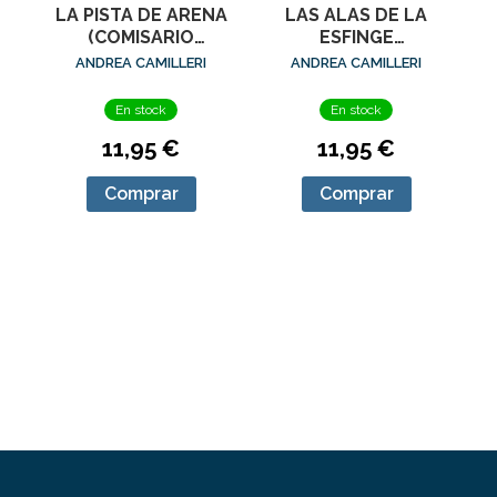
LA PISTA DE ARENA
LAS ALAS DE LA
(COMISARIO
ESFINGE
MONTALBANO 16)
(COMISARIO
ANDREA CAMILLERI
ANDREA CAMILLERI
MONTALBANO 15)
En stock
En stock
11,95 €
11,95 €
Comprar
Comprar