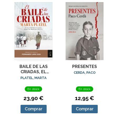
BAILE DE LAS
PRESENTES
CRIADAS, EL
CERDA, PACO
(PREMIO
PLATEL, MARTA
FERNANDO LARA
2026)
En stock
En stock
23,90 €
12,95 €
Comprar
Comprar