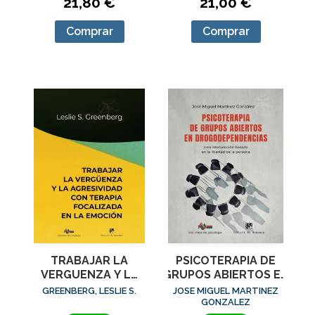
21,80 €
21,00 €
Comprar
Comprar
TRABAJAR LA
PSICOTERAPIA DE
VERGUENZA Y LA
GRUPOS ABIERTOS EN
AGRESIVIDAD CON
DROGODEPENDENCIAS
GREENBERG, LESLIE S.
JOSE MIGUEL MARTINEZ
TERAPIA
GONZALEZ