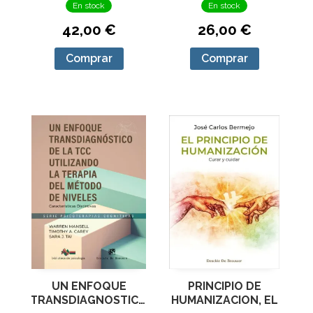
FOCALIZADA EN
En stock
En stock
42,00 €
26,00 €
Comprar
Comprar
UN ENFOQUE
PRINCIPIO DE
TRANSDIAGNOSTICO
HUMANIZACION, EL