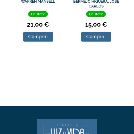
DE LA TCC
WARREN MANSELL
BERMEJO HIGUERA, JOSE
UTILIZANDO EL
CARLOS
METODO
En stock
En stock
21,00 €
15,00 €
Comprar
Comprar