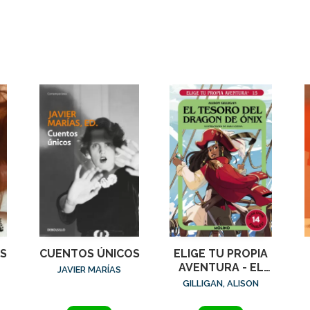
S
CUENTOS ÚNICOS
ELIGE TU PROPIA
AVENTURA - EL
JAVIER MARÍAS
TESORO DEL
GILLIGAN, ALISON
DRAGÓN DE ÓNIX
M