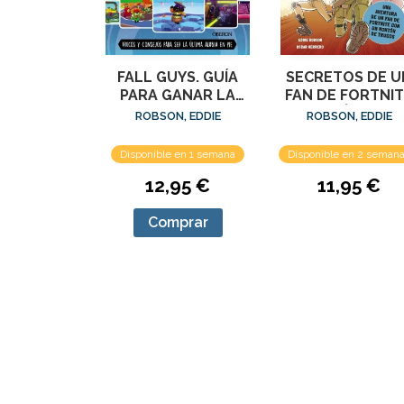
FALL GUYS. GUÍA
SECRETOS DE U
PARA GANAR LA
FAN DE FORTNI
CORONA
2: EL ÚLTIMO
ROBSON, EDDIE
ROBSON, EDDIE
ESCUADRÓN
Disponible en 1 semana
Disponible en 2 seman
12,95 €
11,95 €
Comprar