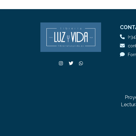
CONT
(+34
cont
For
Proy
Lectur