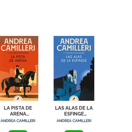
LA PISTA DE
LAS ALAS DE LA
ARENA
ESFINGE
(COMISARIO
(COMISARIO
ANDREA CAMILLERI
ANDREA CAMILLERI
ONTALBANO 16)
MONTALBANO 15)