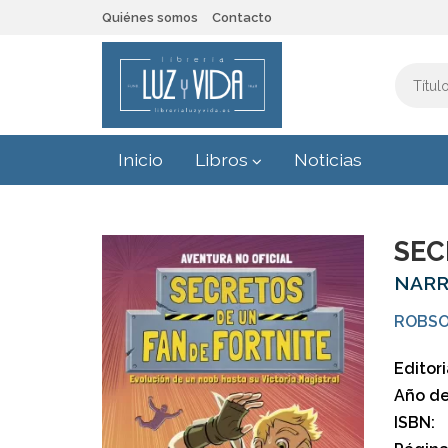
Quiénes somos
Contacto
Inicio
Libros
Noticias
SEC
NARR
ROBSO
Editori
Año de
ISBN: