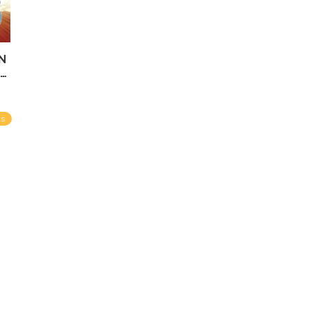
N
TE
as