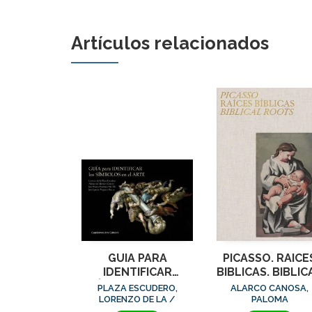
Artículos relacionados
GUIA PARA
PICASSO. RAICE
IDENTIFICAR
BIBLICAS. BIBLIC
SÍMBOLOS EN EL
ROOTS
PLAZA ESCUDERO,
ALARCO CANOSA,
ARTE
LORENZO DE LA /
PALOMA
MORALES GÓMEZ,