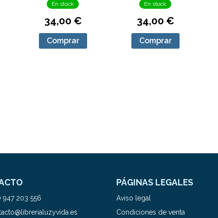
En stock
En stock
34,00 €
34,00 €
Comprar
Comprar
ACTO
PÁGINAS LEGALES
) 947 203 556
Aviso legal
acto@librerialuzyvida.es
Condiciones de venta