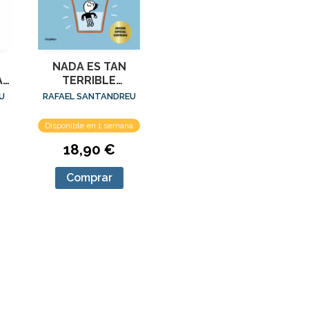
NADA ES TAN
A
TERRIBLE
(EDICION
U
RAFAEL SANTANDREU
ESPECIAL)
Disponible en 1 semana
18,90 €
Comprar