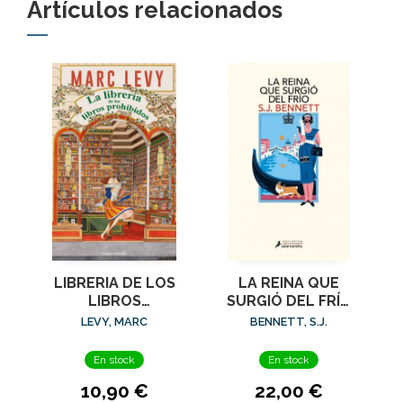
Artículos relacionados
LIBRERIA DE LOS
LA REINA QUE
LIBROS
SURGIÓ DEL FRÍO
PROHIBIDOS, LA
(SU MAJESTAD, LA
LEVY, MARC
BENNETT, S.J.
REINA
INVESTIGADORA 5)
En stock
En stock
10,90 €
22,00 €