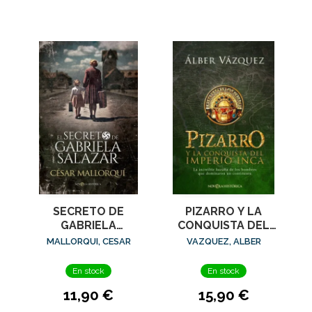
SECRETO DE
PIZARRO Y LA
GABRIELA
CONQUISTA DEL
SALAZAR, EL
IMPERIO INCA
MALLORQUI, CESAR
VAZQUEZ, ALBER
En stock
En stock
11,90 €
15,90 €