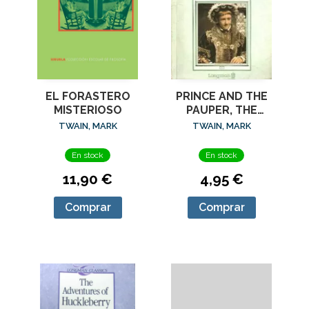
EL FORASTERO
PRINCE AND THE
MISTERIOSO
PAUPER, THE
(STAGE 2)
TWAIN, MARK
TWAIN, MARK
En stock
En stock
11,90 €
4,95 €
Comprar
Comprar