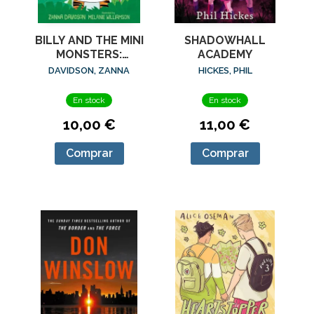
BILLY AND THE MINI
SHADOWHALL
MONSTERS:
ACADEMY
MONSTERS AT THE
DAVIDSON, ZANNA
HICKES, PHIL
ZOO
En stock
En stock
10,00 €
11,00 €
Comprar
Comprar