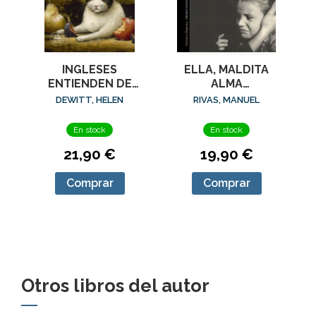
ELLA, MALDITA
INGLESES
ALMA
ENTIENDEN DE
(ED.AMPLIADA)
LANA (Y OTROS
RIVAS, MANUEL
DEWITT, HELEN
TRUCOS), LOS
En stock
En stock
19,90 €
21,90 €
Comprar
Comprar
Otros libros del autor