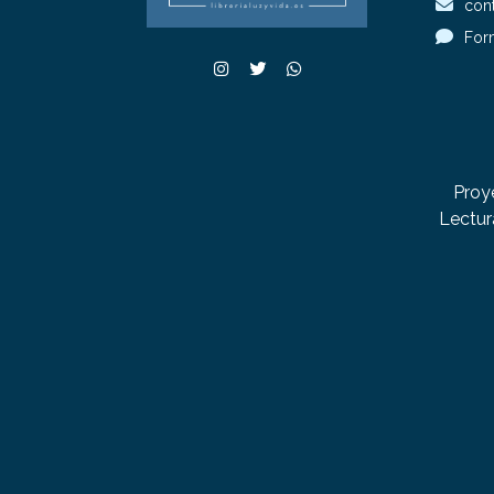
cont
For
Proy
Lectur